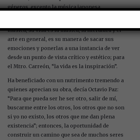
géneros, excepto la música japonesa.
No encuentra frontera entre su vida y la
música, su vida es la música, la literatura y el
arte en general, es su manera de sacar sus
emociones y ponerlas a una instancia de ver
desde un punto de vista crítico y estético; para
el Mtro. Carreón, “la vida es la inspiración”.
Ha beneficiado con un nutrimento tremendo a
quienes aprecian su obra, decía Octavio Paz:
“Para que pueda ser he ser otro, salir de mí,
buscarme entre los otros, los otros que no son
si yo no existo, los otros que me dan plena
existencia”; entonces, la oportunidad de
construir un camino que sea de muchos seres