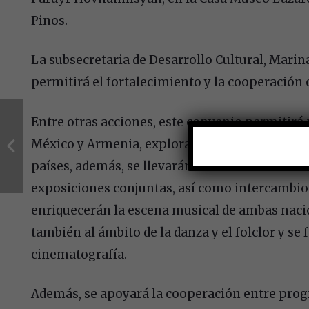
Pinos.
La subsecretaria de Desarrollo Cultural, Mari
permitirá el fortalecimiento y la cooperación 
Entre otras acciones, este convenio permitirá
México y Armenia, explorar la oportunidad de
países, además, se llevarán a cabo intercambi
exposiciones conjuntas, así como intercambios
enriquecerán la escena musical de ambas nacio
también al ámbito de la danza y el folclor y se
cinematografía.
Además, se apoyará la cooperación entre progr