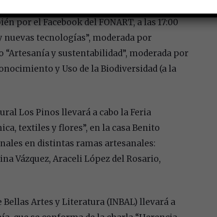
én por el Facebook del FONART, a las 17:00
 y nuevas tecnologías”, moderada por
bo “Artesanía y sustentabilidad”, moderada por
onocimiento y Uso de la Biodiversidad (a la
ural Los Pinos llevará a cabo la Feria
a, textiles y flores”, en la casa Benito
ionales en distintas ramas artesanales:
na Vázquez, Araceli López del Rosario,
 Bellas Artes y Literatura (INBAL) llevará a