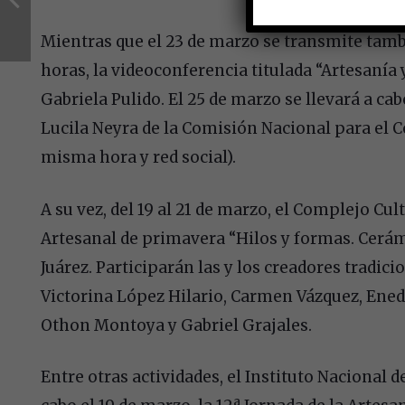
Mientras que el 23 de marzo se transmite tambi
horas, la videoconferencia titulada “Artesanía
Gabriela Pulido. El 25 de marzo se llevará a ca
Lucila Neyra de la Comisión Nacional para el C
misma hora y red social).
A su vez, del 19 al 21 de marzo, el Complejo Cult
Artesanal de primavera “Hilos y formas. Cerámic
Juárez. Participarán las y los creadores tradic
Victorina López Hilario, Carmen Vázquez, Enedi
Othon Montoya y Gabriel Grajales.
Entre otras actividades, el Instituto Nacional de