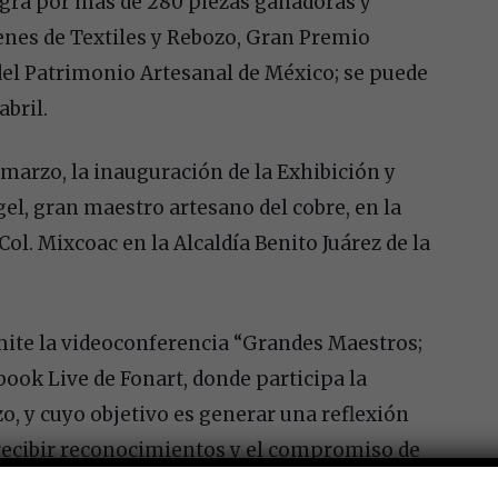
tegra por más de 280 piezas ganadoras y
enes de Textiles y Rebozo, Gran Premio
el Patrimonio Artesanal de México; se puede
abril.
marzo, la inauguración de la Exhibición y
el, gran maestro artesano del cobre, en la
Col. Mixcoac en la Alcaldía Benito Juárez de la
nsmite la videoconferencia “Grandes Maestros;
ebook Live de Fonart, donde participa la
, y cuyo objetivo es generar una reflexión
e recibir reconocimientos y el compromiso de
sanales.