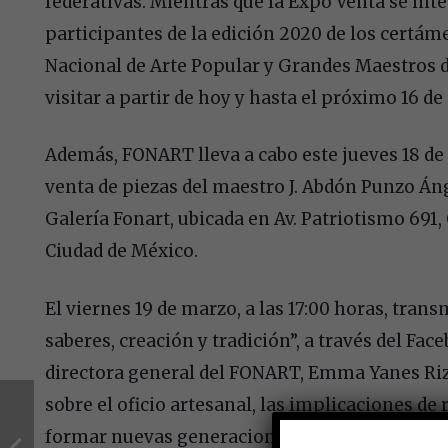
federativas. Mientras que la Expo Venta se in
participantes de la edición 2020 de los certám
Nacional de Arte Popular y Grandes Maestros d
visitar a partir de hoy y hasta el próximo 16 de 
Además, FONART lleva a cabo este jueves 18 de 
venta de piezas del maestro J. Abdón Punzo Áng
Galería Fonart, ubicada en Av. Patriotismo 691, 
Ciudad de México.
El viernes 19 de marzo, a las 17:00 horas, tra
saberes, creación y tradición”, a través del Fac
directora general del FONART, Emma Yanes Rizo
sobre el oficio artesanal, las implicaciones d
formar nuevas generaciones de creadores arte