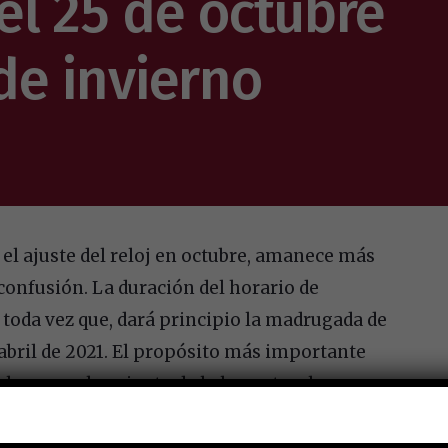
l 25 de octubre
 de invierno
 el ajuste del reloj en octubre, amanece más
onfusión. La duración del horario de
oda vez que, dará principio la madrugada de
 abril de 2021. El propósito más importante
 el aprovechamiento de la luz natural para