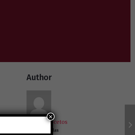
Author
×
Revista Bocetos
30103 entradas