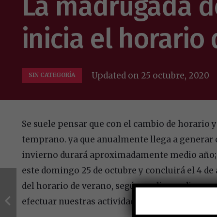
La madrugada de
inicia el horario
Updated on
25 octubre, 2020
SIN CATEGORÍA
Se suele pensar que con el cambio de horario y
temprano. ya que anualmente llega a generar c
invierno durará aproximadamente medio año; t
este domingo 25 de octubre y concluirá el 4 de
del horario de verano, según se dice, radica en
efectuar nuestras actividades.