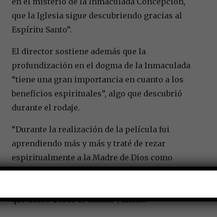
en el misterio de la Inmaculada Concepción,
que la Iglesia sigue descubriendo gracias al
Espíritu Santo”.
El director sostiene además que la
profundización en el dogma de la Inmaculada
“tiene una gran importancia en cuanto a los
beneficios espirituales”, algo que descubrió
durante el rodaje.
“Durante la realización de la película fui
aprendiendo más y más y traté de rezar
espiritualmente a la Madre de Dios como
Inmaculada Concepción. Comencé a
experimentar cosas maravillosas y hermosas
que deseo a todo el mundo”, añade.