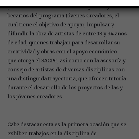
y Medios audiovisuales creadas por las y los
becarios del programa Jóvenes Creadores, el
cual tiene el objetivo de apoyar, impulsar y
difundir la obra de artistas de entre 18 y 34 años
de edad, quienes trabajan para desarrollar su
creatividad y obras con el apoyo económico
que otorga el SACPC, así como con la asesoría y
consejo de artistas de diversas disciplinas con
una distinguida trayectoria, que ofrecen tutoría
durante el desarrollo de los proyectos de las y
los jóvenes creadores.
Cabe destacar esta es la primera ocasión que se
exhiben trabajos en la disciplina de