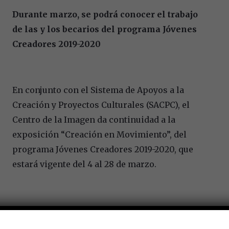
Durante marzo, se podrá conocer el trabajo
de las y los becarios del programa Jóvenes
Creadores 2019-2020
En conjunto con el Sistema de Apoyos a la
Creación y Proyectos Culturales (SACPC), el
Centro de la Imagen da continuidad a la
exposición “Creación en Movimiento”, del
programa Jóvenes Creadores 2019-2020, que
estará vigente del 4 al 28 de marzo.
Reúne obras de Arquitectura, Artes Aplicadas,
Artes Visuales, Artes y Tradicionales Populares