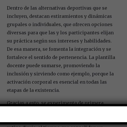
Dentro de las alternativas deportivas que se
incluyen, destacan estiramientos y dinámicas
grupales o individuales, que ofrecen opciones
diversas para que las y los participantes elijan
su práctica según sus intereses y habilidades.
De esa manera, se fomenta la integración y se
fortalece el sentido de pertenencia. La plantilla
docente puede sumarse, promoviendo la
inclusión y sirviendo como ejemplo, porque la
activación corporal es esencial en todas las
etapas de la existencia.
Gracias a esto, se experimenta de primera
mano los beneficios del entrenamiento y la
importancia de incorporar el ejercicio en su