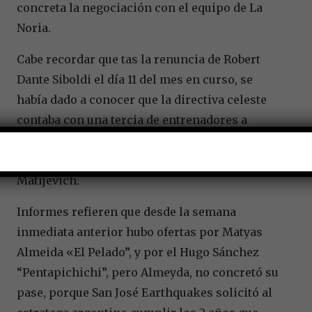
concreta la negociación con el equipo de La
Noria.
Cabe recordar que tas la renuncia de Robert
Dante Siboldi el día 11 del mes en curso, se
había dado a conocer que la directiva celeste
contaba con una tercia de entrenadores a
elegir: Matías Jesús Almeyda, Hugo Sánchez
Márquez y Antonio Ricardo Mohamed
Matijevich.
Informes refieren que desde la semana
inmediata anterior hubo ofertas por Matyas
Almeida «El Pelado”, y por el Hugo Sánchez
“Pentapichichi”, pero Almeyda, no concretó su
pase, porque San José Earthquakes solicitó al