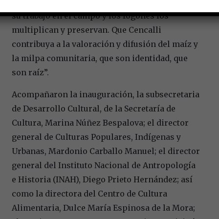
mexicanos y los hombres y las mujeres que con
su trabajo en el campo y los fogones los
multiplican y preservan. Que Cencalli
contribuya a la valoración y difusión del maíz y
la milpa comunitaria, que son identidad, que
son raíz”.
Acompañaron la inauguración, la subsecretaria
de Desarrollo Cultural, de la Secretaría de
Cultura, Marina Núñez Bespalova; el director
general de Culturas Populares, Indígenas y
Urbanas, Mardonio Carballo Manuel; el director
general del Instituto Nacional de Antropología
e Historia (INAH), Diego Prieto Hernández; así
como la directora del Centro de Cultura
Alimentaria, Dulce María Espinosa de la Mora;