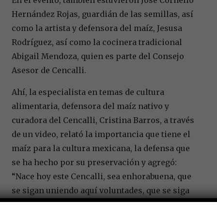
Hernández Rojas, guardián de las semillas, así
como la artista y defensora del maíz, Jesusa
Rodríguez, así como la cocinera tradicional
Abigail Mendoza, quien es parte del Consejo
Asesor de Cencalli.
Ahí, la especialista en temas de cultura
alimentaria, defensora del maíz nativo y
curadora del Cencalli, Cristina Barros, a través
de un video, relató la importancia que tiene el
maíz para la cultura mexicana, la defensa que
se ha hecho por su preservación y agregó:
“Nace hoy este Cencalli, sea enhorabuena, que
se sigan uniendo aquí voluntades, que se siga
haciendo milpa, que vivan nuestros maíces