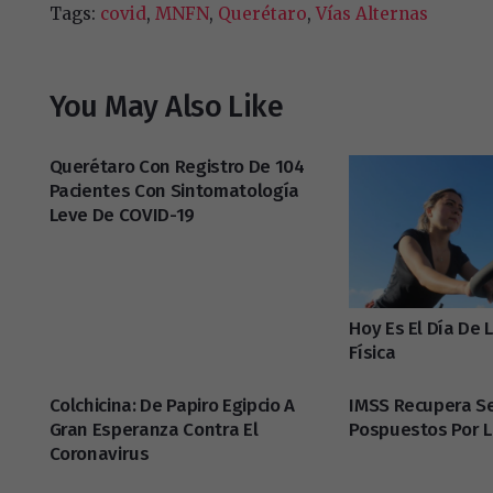
Tags:
covid
,
MNFN
,
Querétaro
,
Vías Alternas
You May Also Like
Querétaro Con Registro De 104
Pacientes Con Sintomatología
Leve De COVID-19
Hoy Es El Día De 
Física
Colchicina: De Papiro Egipcio A
IMSS Recupera Se
Gran Esperanza Contra El
Pospuestos Por 
Coronavirus