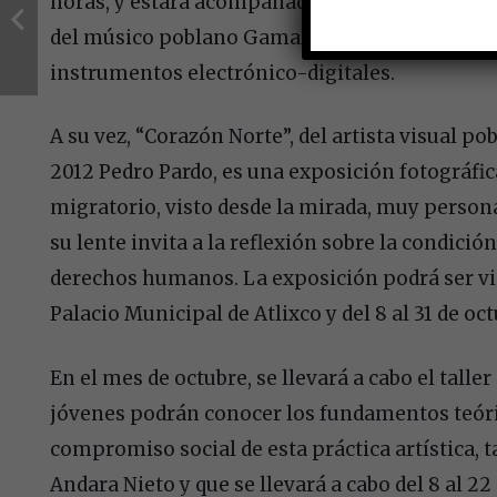
horas, y estará acompañada de la presentació
d
el músico poblano Gamaliel López Torres (G
instrumentos electrónico-digitales.
A su vez, “Corazón Norte”, del artista visual p
2012 Pedro Pardo, es una exposición fotográfi
migratorio, visto desde la mirada, muy personal
su lente invita a la reflexión sobre la condició
derechos humanos. La exposición podrá ser visit
Palacio Municipal de Atlixco y del 8 al 31 de oc
En el mes de octubre, se llevará a cabo el talle
jóvenes podrán conocer los fundamentos teórico
compromiso social de esta práctica artística, t
Andara Nieto y que se llevará a cabo del 8 al 2