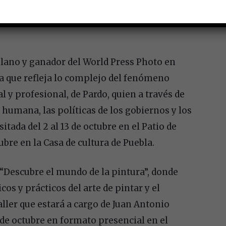
n musical de Mexican Rare Groove, proyecto
ammaLT), un mestizaje musical hecho con
oblano y ganador del World Press Photo en
ca que refleja lo complejo del fenómeno
 y profesional, de Pardo, quien a través de
n humana, las políticas de los gobiernos y los
ada del 2 al 13 de octubre en el Patio de
tubre en la Casa de cultura de Puebla.
r “Descubre el mundo de la pintura”, donde
s y prácticos del arte de pintar y el
aller que estará a cargo de Juan Antonio
2 de octubre en formato presencial en el