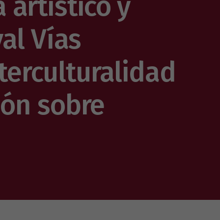
artístico y
val Vías
nterculturalidad
xión sobre