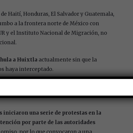
 Haití, Honduras, El Salvador y Guatemala,
umbo a la frontera norte de México con
R y el Instituto Nacional de Migración, no
cional.
hula a Huixtla
actualmente sin que la
os haya interceptado.
 de control migratorio de Viva México,
 iniciaron una serie de protestas en la
ención por parte de las autoridades
o omiso, por lo que convocaron a una