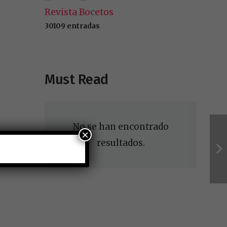
Revista Bocetos
30109 entradas
Must Read
No se han encontrado
×
resultados.