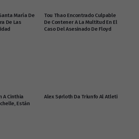
 Santa María De
Tou Thao Encontrado Culpable
ra De Las
De Contener A La Multitud En El
ridad
Caso Del Asesinado De Floyd
 A Cinthia
Alex Sørloth Da Triunfo Al Atleti
ichelle, Están