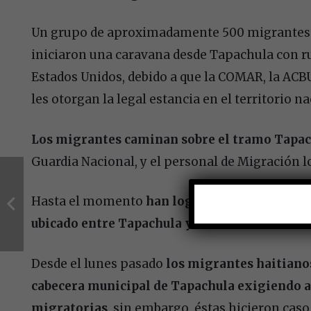
Un grupo de aproximadamente 500 migrantes de
iniciaron una caravana desde Tapachula con r
Estados Unidos, debido a que la COMAR, la ACBU
les otorgan la legal estancia en el territorio na
Los migrantes caminan sobre el tramo Tapac
Guardia Nacional, y el personal de Migración l
Hasta el momento
han logrado pasar el punto
ubicado entre Tapachula y Mazatán
.
Desde el lunes pasado
los migrantes haitianos
cabecera municipal de Tapachula exigiendo at
migratorias
, sin embargo, éstas hicieron cas