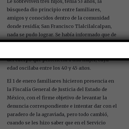
Le sobreviven tres hijos, tenía 53 años, la
búsqueda dio principio entre familiares,
amigos y conocidos dentro de la comunidad
donde residía; San Francisco Tlalcilalcalpan,
nada se pudo lograr. Se había informado que de
forma anónima surgió una llamada a la línea
911 con el fin de generar la alerta de búsqueda
del cuerpo que pertenecía a una mujer, cuya
edad oscilaba entre los 40 y 45 años.
El 1 de enero familiares hicieron presencia en
la Fiscalía General de Justicia del Estado de
México, con el firme objetivo de levantar la
denuncia correspondiente e intentar dar con el
paradero de la agraviada, pero todo cambió,
cuando se les hizo saber que en el Servicio