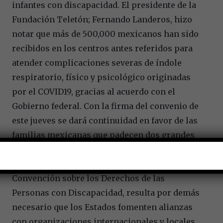
infantes con discapacidad. El presidente de la
Fundación Teletón; Fernando Landeros, hizo
notar que más de 500,000 mexicanos han sido
recibidos en los centros antes referidos para
atender complicaciones severas de índole
respiratorio, físico y psicológico originadas
por el COVID19, gracias al acuerdo con el
Gobierno federal. Con la firma del convenio de
este jueves se dará continuidad en favor de las
familias mexicanas que padecen dos grandes
retos retos: discapacidad y pobreza. Con apego
a lo mencionado en el artículo 32 de la
Convención sobre los Derechos de las
Personas con Discapacidad, resulta por demás
necesario que los Estados fomenten alianzas
con organizaciones internacionales y locales