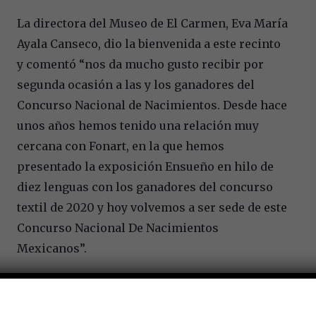
La directora del Museo de El Carmen, Eva María
Ayala Canseco, dio la bienvenida a este recinto
y comentó “nos da mucho gusto recibir por
segunda ocasión a las y los ganadores del
Concurso Nacional de Nacimientos. Desde hace
unos años hemos tenido una relación muy
cercana con Fonart, en la que hemos
presentado la exposición Ensueño en hilo de
diez lenguas con los ganadores del concurso
textil de 2020 y hoy volvemos a ser sede de este
Concurso Nacional De Nacimientos
Mexicanos”.
Por su parte, la directora general del Fonart,
Emma Yanes Rizo, agradeció el apoyo de