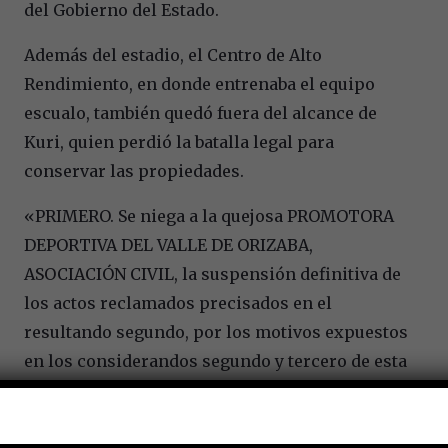
del Gobierno del Estado.
Además del estadio, el Centro de Alto
Rendimiento, en donde entrenaba el equipo
escualo, también quedó fuera del alcance de
Kuri, quien perdió la batalla legal para
conservar las propiedades.
«PRIMERO. Se niega a la quejosa PROMOTORA
DEPORTIVA DEL VALLE DE ORIZABA,
ASOCIACIÓN CIVIL, la suspensión definitiva de
los actos reclamados precisados en el
resultando segundo, por los motivos expuestos
en los considerandos segundo y tercero de esta
interlocutoria.»
La resolución legal fue determinada por la