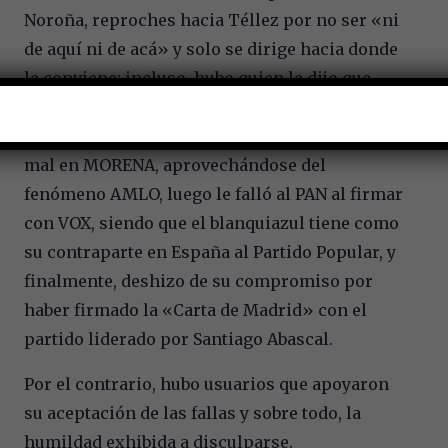
Noroña, reproches hacia Téllez por no ser «ni
de aquí ni de acá» y solo se dirige hacia donde
le conviene; incluso, hubo quien le dijo que
únicamente no resultaba un inconveniente
para los «memes»; toda vez que, había sentado
mal en MORENA, aprovechándose del
fenómeno AMLO, luego le falló al PAN al firmar
con VOX, siendo que el blanquiazul tiene como
su contraparte en España al Partido Popular, y
finalmente, deshizo de su compromiso por
haber firmado la «Carta de Madrid» con el
partido liderado por Santiago Abascal.
Por el contrario, hubo usuarios que apoyaron
su aceptación de las fallas y sobre todo, la
humildad exhibida a disculparse.