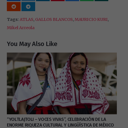
Tags:
ATLAS
,
GALLOS BLANCOS
,
MAURICIO KURI
,
Mikel Arreola
You May Also Like
“YOLTLAJTOLI – VOCES VIVAS”, CELEBRACIÓN DE LA
ENORME RIQUEZA CULTURAL Y LINGÜÍSTICA DE MÉXICO