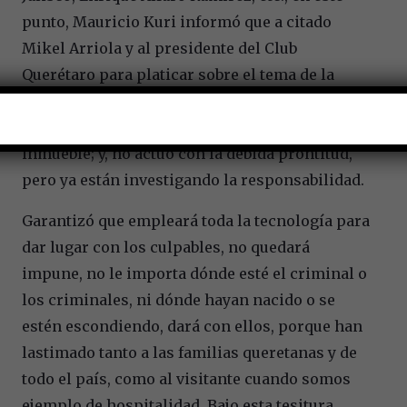
punto, Mauricio Kuri informó que a citado
Mikel Arriola y al presidente del Club
Querétaro para platicar sobre el tema de la
seguridad; toda vez que, reconoció la
insuficiente fuerza de seguridad dentro del
inmueble; y, no actuó con la debida prontitud,
pero ya están investigando la responsabilidad.
Garantizó que empleará toda la tecnología para
dar lugar con los culpables, no quedará
impune, no le importa dónde esté el criminal o
los criminales, ni dónde hayan nacido o se
estén escondiendo, dará con ellos, porque han
lastimado tanto a las familias queretanas y de
todo el país, como al visitante cuando somos
ejemplo de hospitalidad. Bajo esta tesitura,