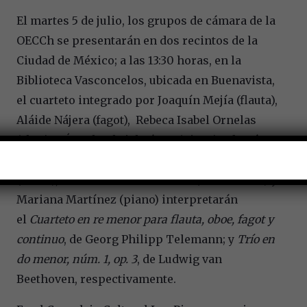
El martes 5 de julio, los grupos de cámara de la
OECCh se presentarán en dos recintos de la
Ciudad de México; a las 13:30 horas, en la
Biblioteca Vasconcelos, ubicada en Buenavista,
el cuarteto integrado por Joaquín Mejía (flauta),
Aláide Nájera (fagot), Rebeca Isabel Ornelas
(oboe) y Ángel Gabriel López (piano), además
del trío integrado por Anette Itzel Jiménez
(violín), René Emiliano de Gante (violonchelo) y
Mariana Martínez (piano) interpretarán
el
Cuarteto en re menor para flauta, oboe, fagot y
continuo
, de Georg Philipp Telemann; y
Trío en
do menor, núm. 1, op. 3
, de Ludwig van
Beethoven, respectivamente.