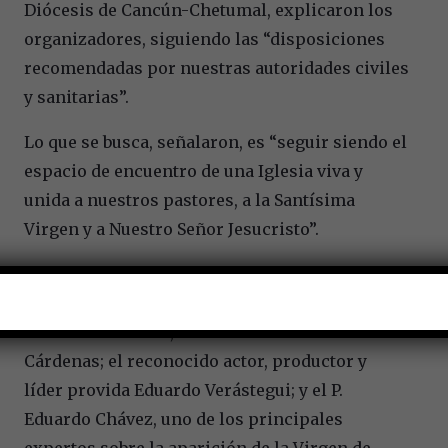
Diócesis de Cancún-Chetumal, explicaron los
organizadores, siguiendo las “disposiciones
recomendadas por nuestras autoridades civiles
y sanitarias”.
Lo que se busca, señalaron, es “seguir siendo el
espacio de encuentro de una Iglesia viva y
unida a nuestros pastores, a la Santísima
Virgen y a Nuestro Señor Jesucristo”.
El encuentro comenzará a las 4:00 p.m. (hora
local), y participarán, entre otros, el Obispo de
Cancún-Chetumal, Pedro Pablo Elizondo
Cárdenas; el reconocido actor, productor y
líder provida Eduardo Verástegui; y el P.
Eduardo Chávez, uno de los principales
expertos sobre la aparición de la Virgen de