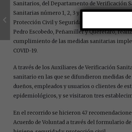
Sanitarios, del Departamento de Verificación Sa
Sanitarias número 1, 2, 3 y 4, con apoyo de Prot
Protección Civil y Seguridad de los municipios
Pedro Escobedo, Peñamiller y Querétaro, realizó
cumplimiento de las medidas sanitarias impl
COVID-19.
A través de los Auxiliares de Verificación Sanit
sanitario en las que se difundieron medidas de
dueños, empleados y usuarios o clientes de esta
epidemiológicos, y se visitaron tres estableci
En el recorrido se hicieron 47 recomendaciones,
Acuerdo de Voluntad a través del formulario de
higiene, seguridad y protección civil.