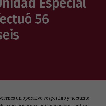
Unidad Especial
fectuó 56
seis
 viernes un operativo vespertino y nocturno
 del que derivaron seis suspensiones ante el