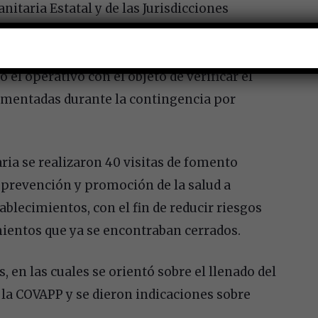
nitaria Estatal y de las Jurisdicciones
ección Civil y Seguridad Pública Estatal,
 de Arroy9o Seco, Corregidora, El Marqués,
 el operativo con el objeto de verificar el
ementadas durante la contingencia por
aria se realizaron 40 visitas de fomento
 prevención y promoción de la salud a
blecimientos, con el fin de reducir riesgos
mientos que ya se encontraban cerrados.
 en las cuales se orientó sobre el llenado del
 la COVAPP y se dieron indicaciones sobre