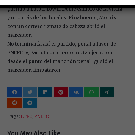
partido a Luton Town. Doble cambio de la visita
y uno más de los locales. Finalmente, Morris
con un certero remate de cabeza abrió el
marcador.
No terminaría así el partido, penal a favor de
PNEFC; y, Parrot con una correcta ejecucion
desde el punto del manchón penal igualó el
marcador. Empataron.
Tags:
LTFC
,
PNEFC
You May Also Like