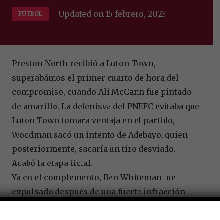
Updated on
15 febrero, 2023
FÚTBOL
Preston North recibió a Luton Town,
superabámos el primer cuarto de hora del
compromiso, cuando Ali McCann fue pintado
de amarillo. La defenisva del PNEFC evitaba que
Luton Town tomara ventaja en el partido,
Woodman sacó un intento de Adebayo, quien
posteriormente, sacaría un tiro desviado.
Acabó la etapa iicial.
Ya en el complemento, Ben Whiteman fue
expulsado después de una fuerte infracción
sobre Mpanzu, Adebayo dejó ir otra ocasión,
seguidamente, la madera negó el primero del