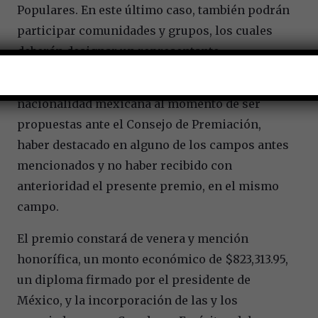
Populares. En este último caso, también podrán
participar comunidades y grupos, los cuales
deberán designar un representante.
Las personas postuladas deben tener
nacionalidad mexicana al momento de ser
propuestas ante el Consejo de Premiación,
haber destacado en alguno de los campos antes
mencionados y no haber recibido con
anterioridad el presente premio, en el mismo
campo.
El premio constará de venera y mención
honorífica, un monto económico de $823,313.95,
un diploma firmado por el presidente de
México, y la incorporación de las y los