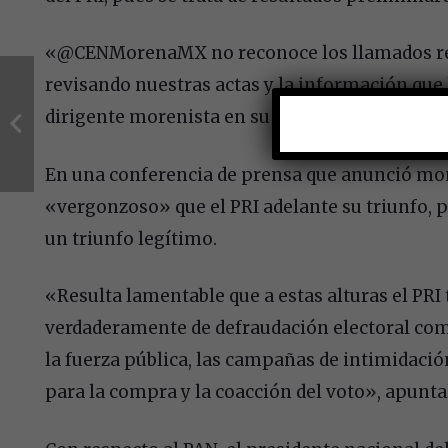
«@CENMorenaMX no reconoce los llamados re
revisando nuestras actas y la información que ll
dirigente morenista en su cuenta de Twitter.
En una conferencia de prensa que anunció mom
«vergonzoso» que el PRI adelante su triunfo, 
un triunfo legítimo.
«Resulta lamentable que a estas alturas el PR
verdaderamente de defraudación electoral como
la fuerza pública, las campañas de intimidaci
para la compra y la coacción del voto», apunta