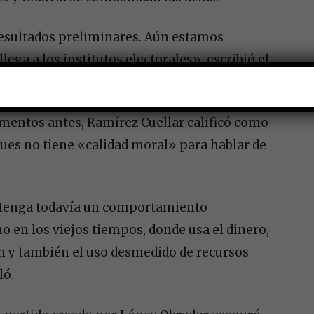
sultados preliminares. Aún estamos
ega a los institutos electorales», escribió el
entos antes, Ramírez Cuellar calificó como
pues no tiene «calidad moral» para hablar de
I tenga todavía un comportamiento
 en los viejos tiempos, donde usa el dinero,
ón y también el uso desmedido de recursos
ló.