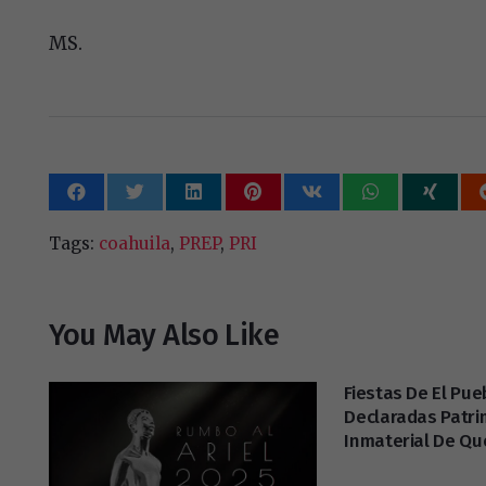
MS.
Tags:
coahuila
,
PREP
,
PRI
You May Also Like
Fiestas De El Pue
Declaradas Patri
Inmaterial De Qu