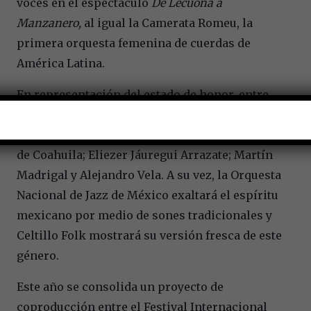
voces en el espectáculo
De Lecuona a
Manzanero,
al igual la Camerata Romeu, la
primera orquesta femenina de cuerdas de
América Latina.
En representación del estado de honor, entre
otros, se presentará la Orquesta Filarmónica
del Desierto, Coahuila de Zaragoza; la Camerata
de Coahuila; Eliezer Jáuregui Arrazate; Martín
Madrigal y Alejandro Vela. A su vez, la Orquesta
Nacional de Jazz de México exaltará el espíritu
mexicano por medio de sones tradicionales y
Celtillo Folk mostrará su versión fresca de este
género.
Este año se consolida un proyecto de
coproducción entre el Festival Internacional