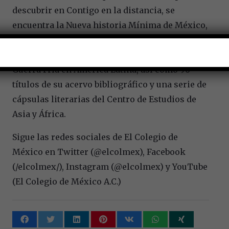
descubrir en Contigo en la distancia, se
encuentra la Nueva historia Mínima de México,
en su versión interactiva; la colección de
Historias Mínimas como De la Inquisición y La
Guerra Fría en América Latina, así como 96
títulos de su acervo bibliográfico y una serie de
cápsulas literarias del Centro de Estudios de
Asia y África.
Sigue las redes sociales de El Colegio de
México en Twitter (@elcolmex), Facebook
(/elcolmex/), Instagram (@elcolmex) y YouTube
(El Colegio de México A.C.)