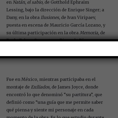
en
Natán, el sabio,
de Gotthold Ephraim
Lessing, bajo la dirección de Enrique Singer; a
Dany, en la obra
Ilusiones,
de Ivan Viripaev,
puesta en escena de Mauricio García Lozano, y
su última participación en la obra
Memoria,
de
Paula Zelaya Cervantes y Diego de Río, un
montaje que rindió homenaje a la trayectoria
de actores y actrices de número de la CNT.
Fue en México, mientras participaba en el
montaje de
Exiliados,
de James Joyce, donde
encontró lo que denominó “su partitura”, que
definió como “una guía que me permite saber
qué piensa y siente mi personaje en cada
momento de la obra. Es lo que estudio durante