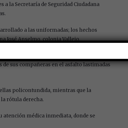
s a la Secretaría de Seguridad Ciudadana
as.
 arrollado a las uniformadas; los hechos
na José Anselmo, colonia Vallejo.
entro de Comando y Control (C-2) Norte,
os de sus compañeras en el asfalto lastimadas
 ellas policontundida, mientras que la
la rótula derecha.
su atención médica inmediata, donde se