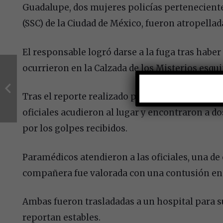
Guadalupe, dos mujeres policías perteneciente
(SSC) de la Ciudad de México, fueron atropellad
El responsable logró darse a la fuga tras haber
ocurrieron en la Calzada de los Misterios esqui
Tras el reporte realizado por el persona del C
oficiales acudieron al lugar y encontraron a d
por los golpes recibidos.
Paramédicos atendieron a las oficiales, una de
compañera fue valorada con una contusión en 
Ambas fueron trasladadas a un hospital para 
reportan estables.