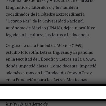
Nacional de Ciencias y Artes 2015, en el área de
Lingüística y Literatura; y fue también
coordinador de la Cátedra Extraordinaria
“Octavio Paz” de la Universidad Nacional
Autónoma de México (UNAM), deja un prolífico
legado en la cultura, las letras y la docencia.
Originario de la Ciudad de México (1949),
estudió Filosofía, Letras Inglesas y Españolas
en la Facultad de Filosofía y Letras en la UNAM,
donde impartió clases. Como docente, impartió
además cursos en la Fundación Octavio Paz y
en la Fundación para las Letras Mexicanas.
Además de su obra poética y ensayística, entre
la que se encuentran
El jardín de la
luz
(1972),
Cuaderno de