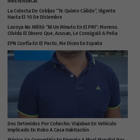
IRREVERENCIA
La Colecta De Cobijas “Te Quiero Cálido”, Vigente
Hasta El 10 De Diciembre
Lozoya No Militó “ni Un Minuto En El PRI”: Moreno.
Olvida El Dinero Que, Acusan, Le Consiguió A Peña
EPN Confía En El Pacto, Me Dicen En España
Dos Detenidos Por Cohecho; Viajaban En Vehículo
Implicado En Robo A Casa Habitación
México Se Convertiría En Ejemplo A Nivel Mundial Por