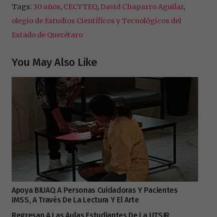
Tags:
30 años
,
CECYTEQ
,
David Chaparro Aguilar
,
olegio de Estudios Científicos y Tecnológicos del
Estado de Querétaro
You May Also Like
Apoya BIUAQ A Personas Cuidadoras Y Pacientes
IMSS, A Través De La Lectura Y El Arte
Regresan A Las Aulas Estudiantes De La UTSJR