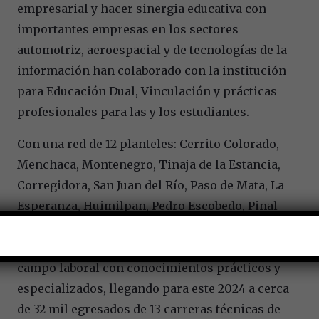
empresarial y hacer sinergia educativa con
importantes empresas en los sectores
automotriz, aeroespacial y de tecnologías de la
información han colaborado con la institución
para Educación Dual, Vinculación y prácticas
profesionales para las y los estudiantes.
Con una red de 12 planteles: Cerrito Colorado,
Menchaca, Montenegro, Tinaja de la Estancia,
Corregidora, San Juan del Río, Paso de Mata, La
Esperanza, Huimilpan, Pedro Escobedo, Pinal
de Amoles y Peñamiller, la institución ha
logrado que las y los estudiantes se integren al
campo laboral con conocimientos prácticos y
especializados, llegando para este 2024 a cerca
de 32 mil egresados de 13 carreras técnicas de