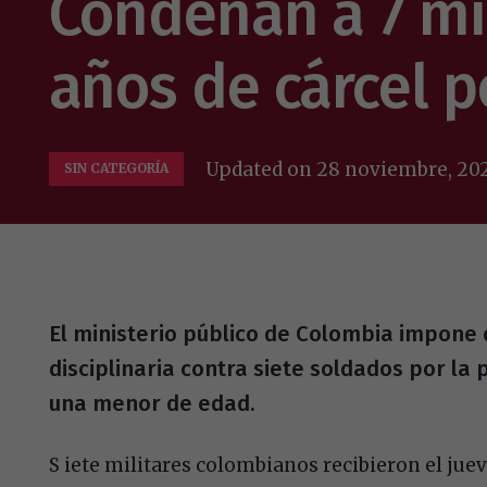
Condenan a 7 mil
años de cárcel p
Updated on
28 noviembre, 20
SIN CATEGORÍA
El ministerio público de Colombia impone 
disciplinaria contra siete soldados por la 
una menor de edad.
S iete militares colombianos recibieron el jue