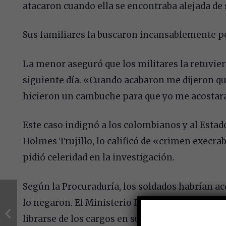
atacaron cuando ella se encontraba alejada de s
Sus familiares la buscaron incansablemente po
La menor aseguró que los militares la retuvie
siguiente día. «Cuando acabaron me dijeron que
hicieron un cambuche para que yo me acostara
Este caso indignó a los colombianos y al Estad
Holmes Trujillo, lo calificó de «crimen execra
pidió celeridad en la investigación.
Según la Procuraduría, los soldados habrían a
lo negaron. El Ministerio Público también conc
librarse de los cargos en su contra diciendo que