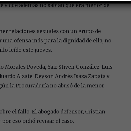
e y que además no sabían que era menor de
ner relaciones sexuales con un grupo de
r una ofensa más para la dignidad de ella, no
llo leído este jueves.
o Morales Poveda, Yair Stiven González, Luis
duardo Alzate, Deyson Andrés Isaza Zapata y
ún la Procuraduría no abusó de la menor
re el fallo. El abogado defensor, Cristian
 por eso pidió revisar el caso.