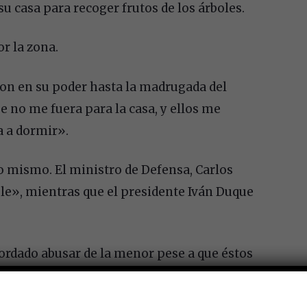
u casa para recoger frutos de los árboles.
r la zona.
ron en su poder hasta la madrugada del
 no me fuera para la casa, y ellos me
 a dormir».
o mismo. El ministro de Defensa, Carlos
ble», mientras que el presidente Iván Duque
cordado abusar de la menor pese a que éstos
luyó que los militares estarían intentando
 fue la víctima quien tuvo la iniciativa de