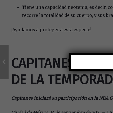
Tiene una capacidad neotenia, es decir, co
recorre la totalidad de su cuerpo, y sus br
¡Ayudamos a proteger a esta especie!
CAPITANES ANUN
DE LA TEMPORAD
Capitanes iniciará su participación en la NBA G
Ciudad de México, 14 de septiembre de 202
1 – La