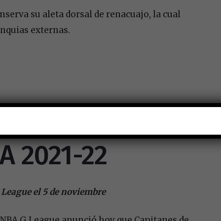
nserva su aleta dorsal de renacuajo, la cual
anquias externas.
CIA CALENDARIO
A 2021-22
 League el 5 de noviembre
 NBA G League anunció hoy que Capitanes de