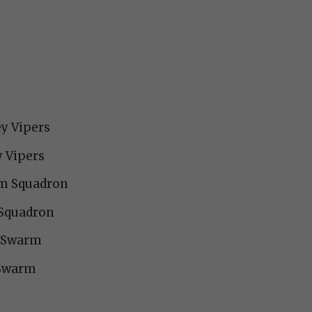
ey Vipers
y Vipers
am Squadron
 Squadron
o Swarm
 Swarm