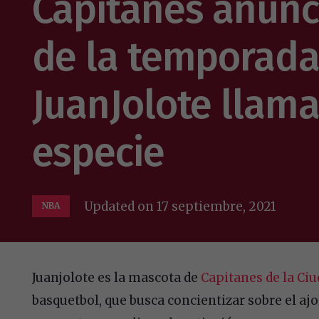
Capitanes anunc
de la temporada
JuanJolote llama
especie
Updated on
17 septiembre, 2021
NBA
Juanjolote es la mascota de
Capitanes de la Ci
basquetbol, que busca concientizar sobre el aj