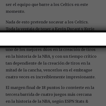
ser el equipo que barre a los Celtics en este
momento.
Nada de esto pretende socavar a los Celtics.
Toda la ventaja de tener a Kevin Durant y Kyrie
Irving es que tu equipo siempre debería poder
generar un buen tiro en la media cancha. Es
uno de los mejores dúos en la creación de tiros
en la historia de la NBA, y con un tiempo crítico
tan dependiente de la creación de tiros en la
mitad de la cancha, vencerlos en el embrague
cuatro veces es increíblemente impresionante.
El margen final de 18 puntos lo convierte en la
tercera barrida de cuatro juegos más cercana
en la historia de la NBA, según ESPN Stats &