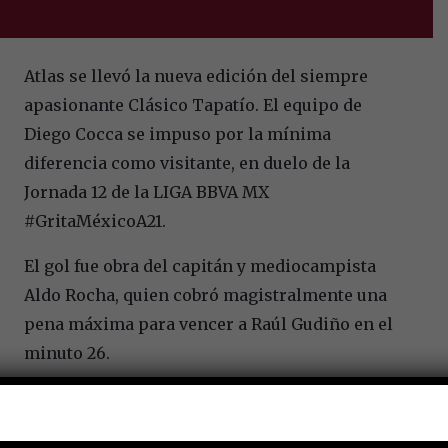
Atlas se llevó la nueva edición del siempre
apasionante Clásico Tapatío. El equipo de
Diego Cocca se impuso por la mínima
diferencia como visitante, en duelo de la
Jornada 12 de la LIGA BBVA MX
#GritaMéxicoA21.
El gol fue obra del capitán y mediocampista
Aldo Rocha, quien cobró magistralmente una
pena máxima para vencer a Raúl Gudiño en el
minuto 26.
Chivas jugó la mayor parte del partido con dos
hombres menos por las expulsiones de Hiram