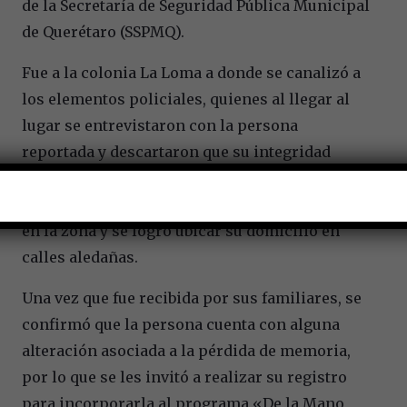
de la Secretaría de Seguridad Pública Municipal
de Querétaro (SSPMQ).
Fue a la colonia La Loma a donde se canalizó a
los elementos policiales, quienes al llegar al
lugar se entrevistaron con la persona
reportada y descartaron que su integridad
estuviera en riesgo; posteriormente, tras
ponerla a resguardo, se realizaron recorridos
en la zona y se logró ubicar su domicilio en
calles aledañas.
Una vez que fue recibida por sus familiares, se
confirmó que la persona cuenta con alguna
alteración asociada a la pérdida de memoria,
por lo que se les invitó a realizar su registro
para incorporarla al programa «De la Mano