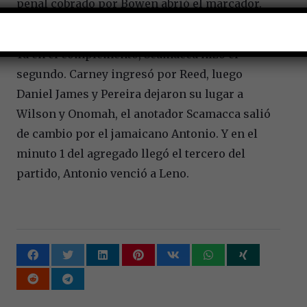
penal cobrado por Bowen abrió el marcador.
Acabó la etapa inicial.
Ya en el complemento, Scamacca hizo el
segundo. Carney ingresó por Reed, luego
Daniel James y Pereira dejaron su lugar a
Wilson y Onomah, el anotador Scamacca salió
de cambio por el jamaicano Antonio. Y en el
minuto 1 del agregado llegó el tercero del
partido, Antonio venció a Leno.