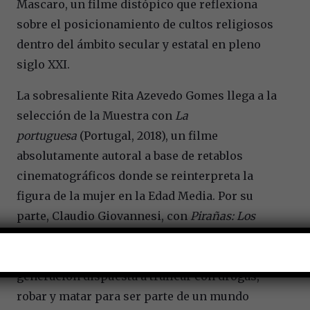
Mascaro, un filme distópico que reflexiona
sobre el posicionamiento de cultos religiosos
dentro del ámbito secular y estatal en pleno
siglo XXI.
La sobresaliente Rita Azevedo Gomes llega a la
selección de la Muestra con
La
portuguesa
(Portugal, 2018), un filme
absolutamente autoral a base de retablos
cinematográficos donde se reinterpreta la
figura de la mujer en la Edad Media. Por su
parte, Claudio Giovannesi, con
Pirañas: Los
niños de la Camorra
(Italia, 2019) nos lleva por
un escenario criminal, retratando a una joven
generación dispuesta a traficar con drogas,
robar y matar para ser parte de un mundo