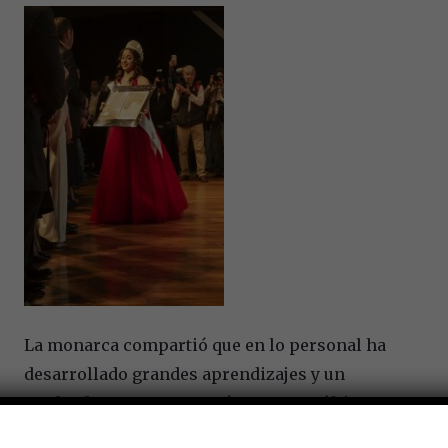
La monarca compartió que en lo personal ha
desarrollado grandes aprendizajes y un
profundo amor por Querétaro. En su último
acto que dirigió como reina; V.M. Victoria I,