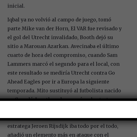
inicial.
Iqbal ya no volvió al campo de juego, tomó
parte Mike van der Horn, El VAR fue revisado y
el gol del Utrecht invalidado, Booth dejó su
sitio a Marouan Azarkan. Avecinaba el último
cuarto de hora del compromiso, cuando Sam
Lammers marcó el segundo para el local, con
este resultado se mediría Utrecht contra Go
Ahead Eagles por ir a Europa la siguiente
temporada. Mito sustituyó al futbolista nacido
en Canadá; Jonathan de guzmán, el estratega
Ron Jans hizo ajustes en mitad de campo,
ingresó a Victor Jansen y retiró a Boussaid. El
estratega Jeroen Rijsdijk iba todo por el todo,
añadió un elemento más en ataque con el