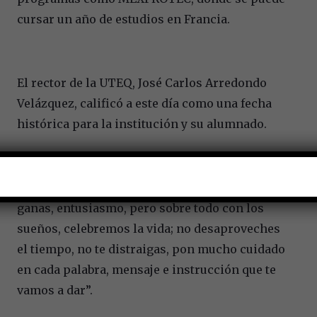
cursar un año de estudios en Francia.
El rector de la UTEQ, José Carlos Arredondo
Velázquez, calificó a este día como una fecha
histórica para la institución y su alumnado.
“Demos la posibilidad de que, con la fuerza,
ganas, entusiasmo, pero sobre todo con los
sueños, celebremos la vida; no desaproveches
el tiempo, no te distraigas, pon mucho cuidado
en cada palabra, mensaje e instrucción que te
vamos a dar”.