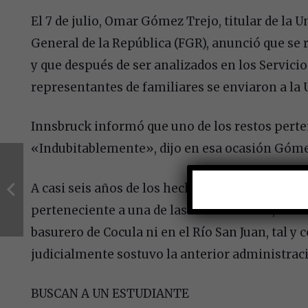
El 7 de julio, Omar Gómez Trejo, titular de la U
General de la República (FGR), anunció que se 
y que después de ser analizados en los Servicio
representantes de familiares se enviaron a la 
Innsbruck informó que uno de los restos perten
«Indubitablemente», dijo en esa ocasión Gómez 
A casi seis años de los hechos, aseguró, «ha s
perteneciente a una de las víctimas. Éste, adem
basurero de Cocula ni en el Río San Juan, tal y
judicialmente sostuvo la anterior administrac
BUSCAN A UN ESTUDIANTE