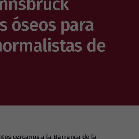
Innsbruck
os óseos para
normalistas de
ntos cercanos a la Barranca de la