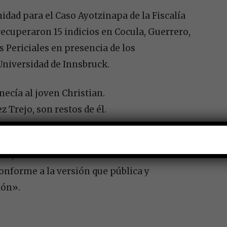
nidad para el Caso Ayotzinapa de la Fiscalía
recuperaron 15 indicios en Cocula, Guerrero,
s Periciales en presencia de los
Universidad de Innsbruck.
ecía al joven Christian.
Trejo, son restos de él.
ido identificado un resto humano
ás, no fue tirado ni encontrado en el
 conforme a la versión que pública y
ión».