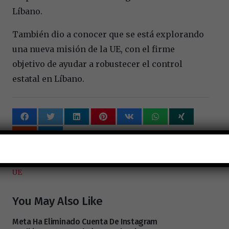
Líbano.
También dio a conocer que se está explorando
una nueva misión de la UE, con el firme
objetivo de ayudar a robustecer el control
estatal en Líbano.
Tags:
Anouar El Anouni
,
ISRAEL
,
Lebanon
,
LIBANO
,
UE
You May Also Like
Meta Ha Eliminado Cuenta De Instagram