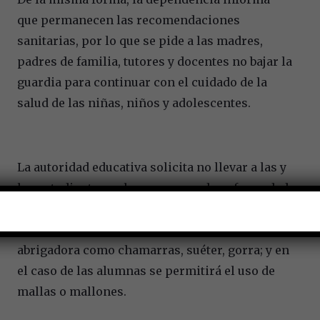
que permanecen las recomendaciones
sanitarias, por lo que se pide a las madres,
padres de familia, tutores y docentes no bajar la
guardia para continuar con el cuidado de la
salud de las niñas, niños y adolescentes.
La autoridad educativa solicita no llevar a las y
los estudiantes a clases en caso de enfermedad,
de igual manera, de existir bajas temperaturas,
la recomendación es a que utilicen ropa
abrigadora como chamarras, suéter, gorra; y en
el caso de las alumnas se permitirá el uso de
mallas o mallones.