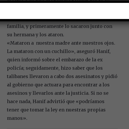
mostró a su hijo Mohammad Hanif dando su
versión del asesinato, diciendo que los
talibanes entraron a la casa donde vive su
familia, y primeramente lo sacaron junto con
su hermana y los ataron.
«Mataron a nuestra madre ante nuestros ojos.
La mataron con un cuchillo», aseguró Hanif,
quien informó sobre el embarazo de la ex
policía; seguidamente, hizo saber que los
talibanes llevaron a cabo dos asesinatos y pidió
al gobierno que actuara para encontrar a los
asesinos y llevarlos ante la justicia. Si no se
hace nada, Hanif advirtió que «podríamos
tener que tomar la ley en nuestras propias
manos».