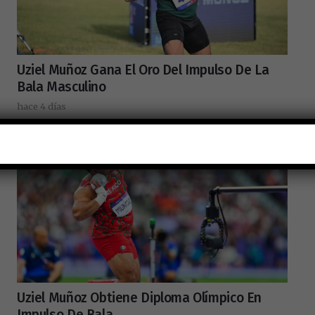
Uziel Muñoz Gana El Oro Del Impulso De La
Bala Masculino
hace 4 días
Uziel Muñoz Obtiene Diploma Olímpico En
Impulso De Bala