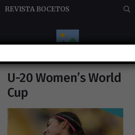
REVISTA BOCETOS
U-20 Women’s World
Cup