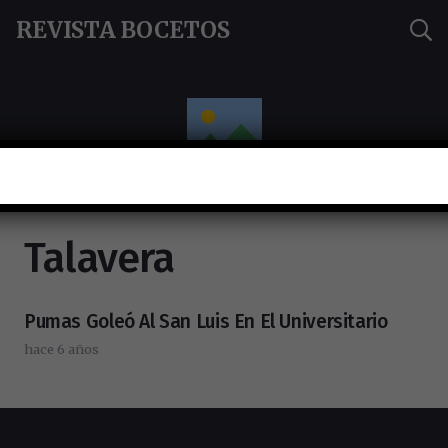
REVISTA BOCETOS
Talavera
Pumas Goleó Al San Luis En El Universitario
hace 6 años