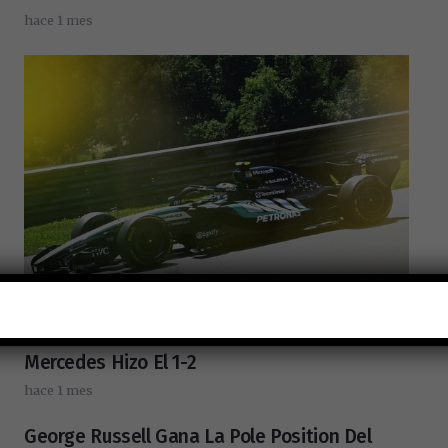
hace 1 mes
Kimi Antonelli Fue El Mejor De Las Primeras
Pruebas Libres Del Austria GP De F1.
Mercedes Hizo El 1-2
hace 1 mes
George Russell Gana La Pole Position Del