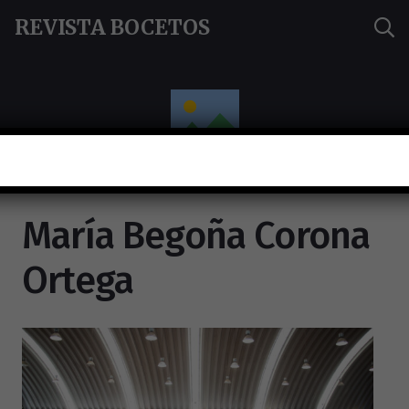
REVISTA BOCETOS
María Begoña Corona
Ortega