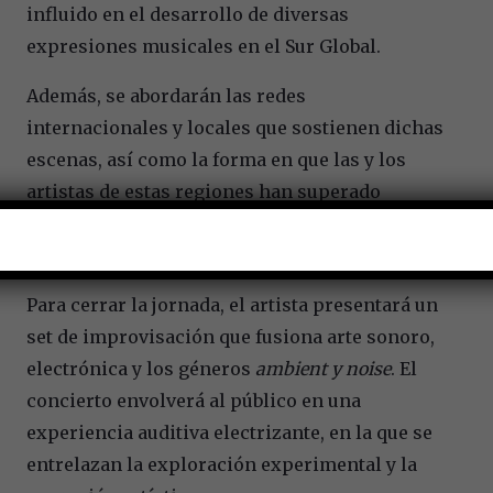
influido en el desarrollo de diversas
expresiones musicales en el Sur Global.
Además, se abordarán las redes
internacionales y locales que sostienen dichas
escenas, así como la forma en que las y los
artistas de estas regiones han superado
obstáculos mediante la creatividad y la
innovación.
Para cerrar la jornada, el artista presentará un
set de improvisación que fusiona arte sonoro,
electrónica y los géneros
ambient y noise
. El
concierto envolverá al público en una
experiencia auditiva electrizante, en la que se
entrelazan la exploración experimental y la