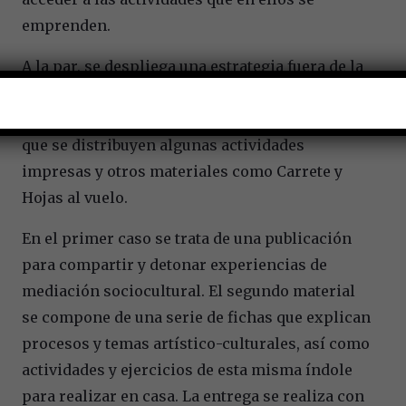
emprenden.
A la par, se despliega una estrategia fuera de la
red que se lleva a cabo en las comunidades
donde el acceso a internet es limitado, por lo
que se distribuyen algunas actividades
impresas y otros materiales como Carrete y
Hojas al vuelo.
En el primer caso se trata de una publicación
para compartir y detonar experiencias de
mediación sociocultural. El segundo material
se compone de una serie de fichas que explican
procesos y temas artístico-culturales, así como
actividades y ejercicios de esta misma índole
para realizar en casa. La entrega se realiza con